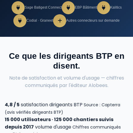
Sage Batigest Connect
EBP Bâtiment
Kalitics
Codial · Graneet
Autres connecteurs sur demande
Ce que les dirigeants BTP en
disent.
Note de satisfaction et volume d'usage — chiffres
communiqués par l'éditeur Alobees.
4,8 / 5
satisfaction dirigeants BTP
Source : Capterra
(avis vérifiés dirigeants BTP)
15 000 utilisateurs · 125 000 chantiers suivis
depuis 2017
volume d'usage
Chiffres communiqués