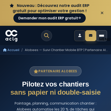
Aller au contenu
Panneau de gestion des cookies
Nouveau : Découvrez notre audit ERP
gratuit pour optimiser votre gestion !
Demander mon audit ERP gratuit
MENU
Accueil
Alobees — Suivi Chantier Mobile BTP | Partenaire Alobees
PARTENAIRE ALOBEES
Pilotez vos chantiers
sans papier ni double-saisie
Pointage, planning, communication chantier :
Alobees automatise les 20 % de tâches qui