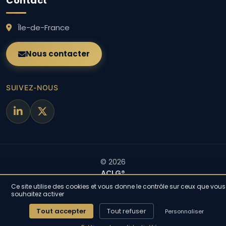
Contact
Île-de-France
Nous contacter
SUIVEZ-NOUS
© 2026
ACLG®
— Tous droits réservés
Ce site utilise des cookies et vous donne le contrôle sur ceux que vous
souhaitez activer
Mentions légales
Politique de confidentialité
Tout accepter
Tout refuser
Personnaliser
Gérer les cookies