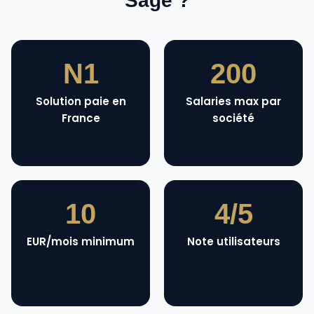
Sage ?
N1
200
Solution paie en
Salaries max par
France
société
10
4/5
EUR/mois minimum
Note utilisateurs