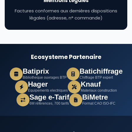
Mentions Légales
Factures conformes aux dernières dispositions
légales (adresse, n° commande)
Ecosysteme Partenaire
Batiprix
Batichiffrage
Bibliotheque ouvrages BTP
Chiffrage BTP expert
Hager
Knauf
Equipements electriques
Materiaux construction
Sage e-Tarif
BiMetre
6M références, 700 tarifs
Format CAO ISO-IFC