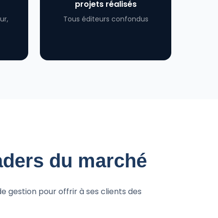
projets réalisés
ur,
Tous éditeurs confondus
BTP
Sage e-chantier Alobees
eaders du marché
e gestion pour offrir à ses clients des