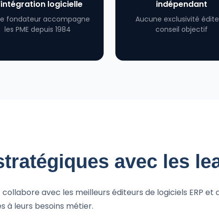
’intégration logicielle
indépendant
es éditeurs
re fondateur accompagne
Aucune exclusivité édite
 Reporting BTP
Sage e-appels d'offres 
les PME depuis 1984
conseil objectif
Planning
 les solutions
stratégiques avec les l
collabore avec les meilleurs éditeurs de logiciels ERP et d
s à leurs besoins métier.