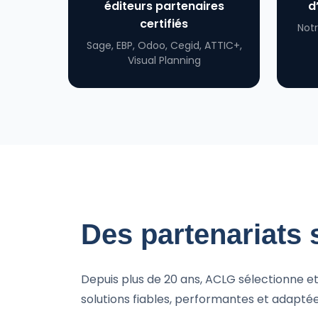
éditeurs partenaires
d
Voir tous l
certifiés
Not
Sage BI
Sage, EBP, Odoo, Cegid, ATTIC+,
Visual Planning
Visual 
Voir toutes
Des partenariats 
Depuis plus de 20 ans, ACLG sélectionne et 
solutions fiables, performantes et adaptée