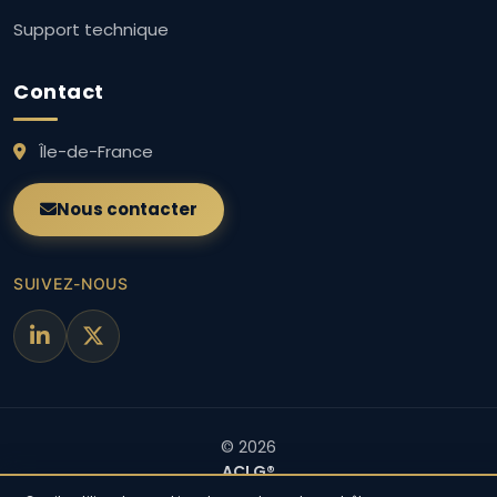
Support technique
Contact
Île-de-France
Nous contacter
SUIVEZ-NOUS
© 2026
ACLG®
— Tous droits réservés